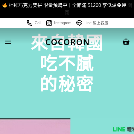
杜拜巧克力雙拼 限量預購中｜全館滿 $1200 享低溫免運
關
閉
Skip
Call
Instagram
Line 線上客服
to
來自韓國
content
吃不膩
的秘密