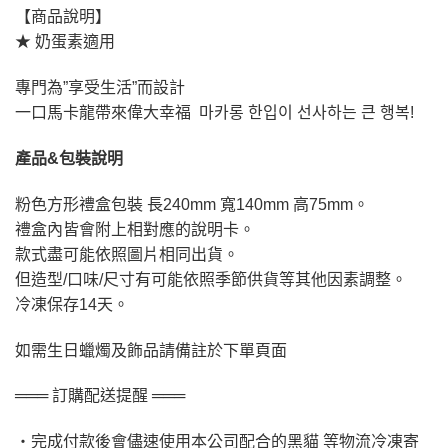
【商品說明】
★ 奶蛋素適用
專門為”享受生活”而設計
一口馬卡龍帶來偉大幸福 마카롱 한입이 선사하는 큰 행복!
產品&包裝說明
粉色方形禮盒包裝 長240mm 寬140mm 高75mm。
禮盒內皆會附上相對應的說明卡。
款式盡可能依照圖片相同出貨。
但造型/口味/尺寸有可能依照季節供貨等其他因素調整。
冷凍保存14天。
如需生日蠟燭及飾品請備註於下單頁面
═══ 訂購配送提醒 ═══
・完成付款後會儘速使用本公司配合的黑貓 等物流冷凍寄