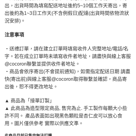
出，出貨時間為填寫配送地址後約5~10個工作天寄出，寄
出後約為1~3日工作天(不含例假日)配達(出貨時間依物流狀
況安排)。
注意事項
・送禮訂單，請在建立訂單時填寫收件人完整地址/電話/名
字。若在成立訂單時未填寫收件者地址，請盡快與線上客服
@cocoron聯繫並提供收件者地址。
・商品會依序寄出(不會提前通知)，如需指定配送日期 請盡
快(寄出前)與線上客服@cocoron取得聯繫並確認，商品寄
出後，恕不得更改地址。
▲ 商品為「接單訂製」
▲ 此商品為造型限定商品, 售完為止. 手工製作每顆大小些
許不同。 產品表面如出現黑色顆粒是杏仁皮可以放心食
用。圖片僅供參考 實際以供應文準。
此商品目前已售完無法訂購