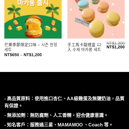
NT$
1,300
芒果季節限定口味 – 시즌 한정
手工馬卡龍禮盒 12
原
目
NT$
1,200
세트
入 수제 마카롱 세트
始
前
價
價
價
NT$
650
–
NT$
1,200
格：
格
格
NT$1,300。
N
範
圍：
NT$650
到
NT$1,200
- 高品質原料：使用進口杏仁、AA級雞蛋及無鹽奶油，品質
有保證。
- 無添加劑：無防腐劑、人工香精，迎合健康意識。
- 知名客戶：服務過三星、MAMAMOO 、Coach 等。