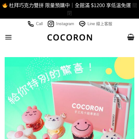
杜拜巧克力雙拼 限量預購中｜全館滿 $1200 享低溫免運
關
閉
Skip
Call
Instagram
Line 線上客服
to
content