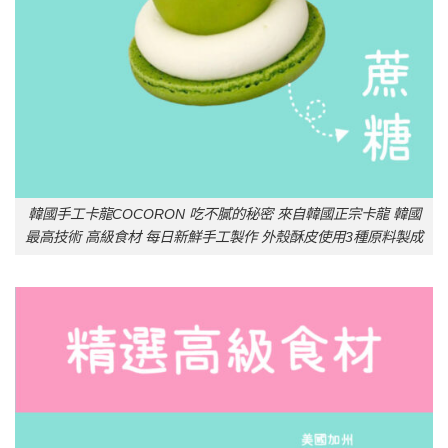
韓國手工卡龍COCORON 吃不膩的秘密 來自韓國正宗卡龍 韓國
最高技術 高級食材 每日新鮮手工製作 外殼酥皮使用3種原料製成